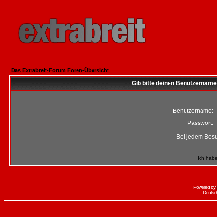
Das Extrabreit-Forum Foren-Übersicht
Gib bitte deinen Benutzername
Benutzername:
Passwort:
Bei jedem Besu
Ich habe
Powered by
Deutsc