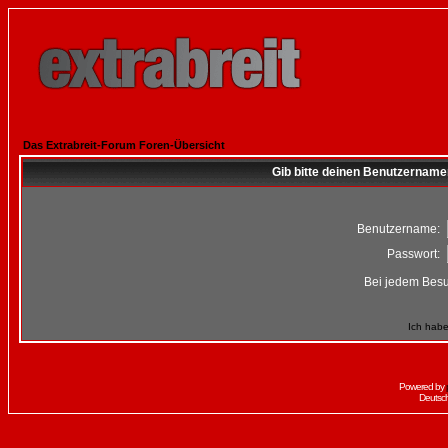
Das Extrabreit-Forum Foren-Übersicht
Gib bitte deinen Benutzername
Benutzername:
Passwort:
Bei jedem Besu
Ich habe
Powered by
Deutsc