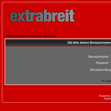
Das Extrabreit-Forum Foren-Übersicht
Gib bitte deinen Benutzername
Benutzername:
Passwort:
Bei jedem Besu
Ich habe
Powered by
Deutsc