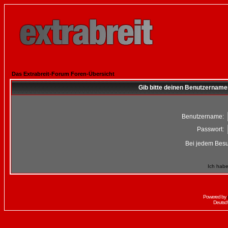
Das Extrabreit-Forum Foren-Übersicht
Gib bitte deinen Benutzername
Benutzername:
Passwort:
Bei jedem Besu
Ich habe
Powered by
Deutsc