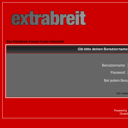
Das Extrabreit-Forum Foren-Übersicht
Gib bitte deinen Benutzername
Benutzername:
Passwort:
Bei jedem Besu
Ich habe
Powered by
Deutsc