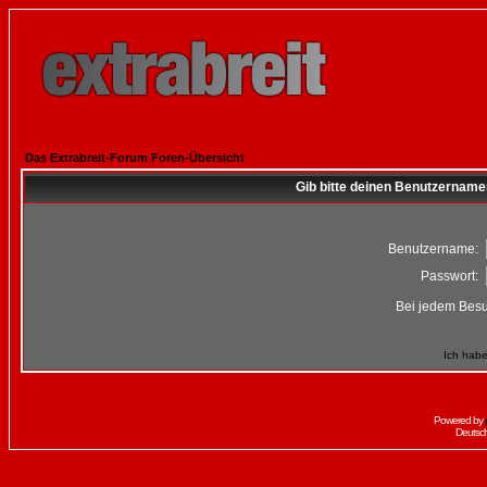
Das Extrabreit-Forum Foren-Übersicht
Gib bitte deinen Benutzername
Benutzername:
Passwort:
Bei jedem Besu
Ich habe
Powered by
Deutsc