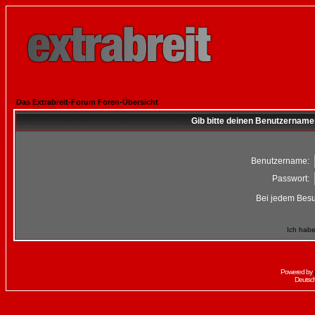
Das Extrabreit-Forum Foren-Übersicht
Gib bitte deinen Benutzername
Benutzername:
Passwort:
Bei jedem Besu
Ich habe
Powered by
Deutsc