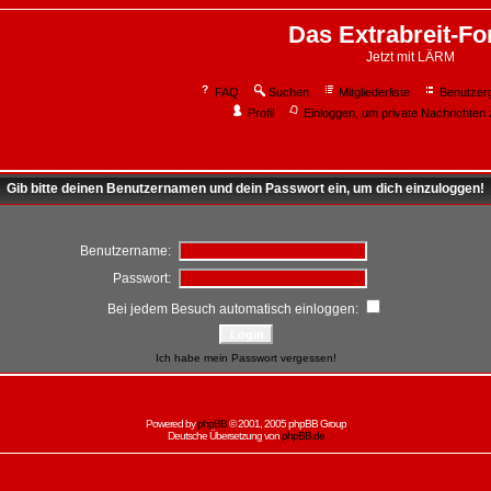
Das Extrabreit-F
Jetzt mit LÄRM
FAQ
Suchen
Mitgliederliste
Benutzer
Profil
Einloggen, um private Nachrichten 
Gib bitte deinen Benutzernamen und dein Passwort ein, um dich einzuloggen!
Benutzername:
Passwort:
Bei jedem Besuch automatisch einloggen:
Ich habe mein Passwort vergessen!
Powered by
phpBB
© 2001, 2005 phpBB Group
Deutsche Übersetzung von
phpBB.de