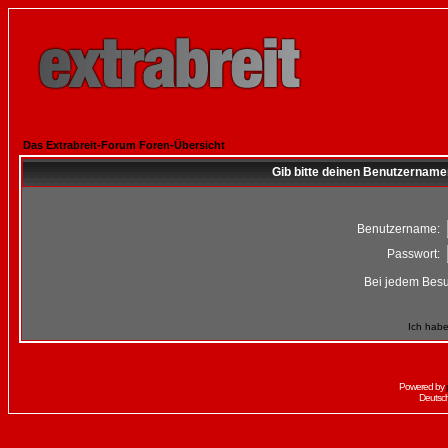
Das Extrabreit-Forum Foren-Übersicht
Gib bitte deinen Benutzername
Benutzername:
Passwort:
Bei jedem Besu
Ich habe
Powered by
Deutsc