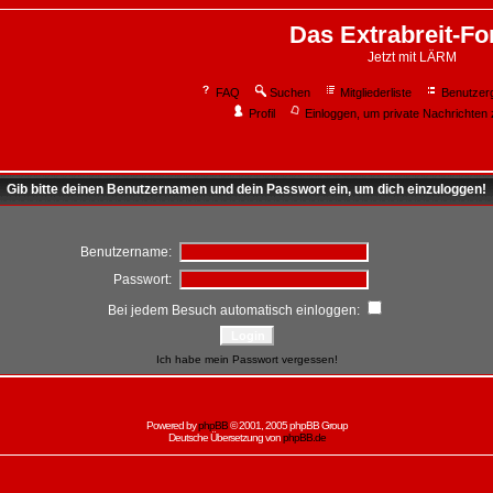
Das Extrabreit-F
Jetzt mit LÄRM
FAQ
Suchen
Mitgliederliste
Benutzer
Profil
Einloggen, um private Nachrichten 
Gib bitte deinen Benutzernamen und dein Passwort ein, um dich einzuloggen!
Benutzername:
Passwort:
Bei jedem Besuch automatisch einloggen:
Ich habe mein Passwort vergessen!
Powered by
phpBB
© 2001, 2005 phpBB Group
Deutsche Übersetzung von
phpBB.de