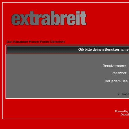
Das Extrabreit-Forum Foren-Übersicht
Gib bitte deinen Benutzername
Benutzername:
Passwort:
Bei jedem Besu
Ich habe
Powered by
Deutsc