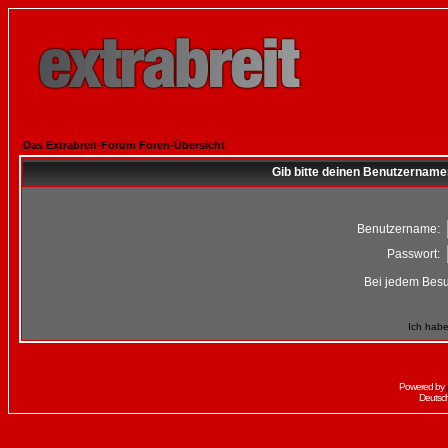
Das Extrabreit-Forum Foren-Übersicht
Gib bitte deinen Benutzername
Benutzername:
Passwort:
Bei jedem Besu
Ich habe
Powered by
Deutsc