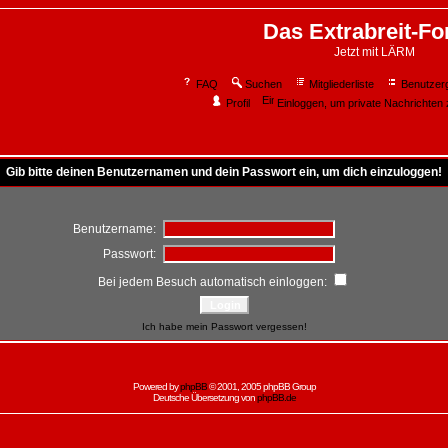
Das Extrabreit-F
Jetzt mit LÄRM
FAQ
Suchen
Mitgliederliste
Benutzer
Profil
Einloggen, um private Nachrichten 
Gib bitte deinen Benutzernamen und dein Passwort ein, um dich einzuloggen!
Benutzername:
Passwort:
Bei jedem Besuch automatisch einloggen:
Ich habe mein Passwort vergessen!
Powered by
phpBB
© 2001, 2005 phpBB Group
Deutsche Übersetzung von
phpBB.de