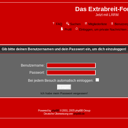
Das Extrabreit-F
Jetzt mit LÄRM
FAQ
Suchen
Mitgliederliste
Benutzer
Profil
Einloggen, um private Nachrichten 
Gib bitte deinen Benutzernamen und dein Passwort ein, um dich einzuloggen!
Benutzername:
Passwort:
Bei jedem Besuch automatisch einloggen:
Ich habe mein Passwort vergessen!
Powered by
phpBB
© 2001, 2005 phpBB Group
Deutsche Übersetzung von
phpBB.de