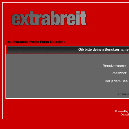
Das Extrabreit-Forum Foren-Übersicht
Gib bitte deinen Benutzername
Benutzername:
Passwort:
Bei jedem Besu
Ich habe
Powered by
Deutsc