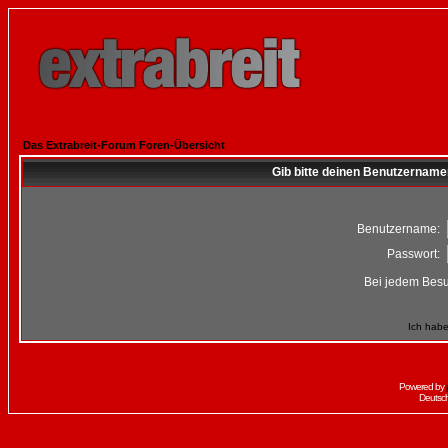
Das Extrabreit-Forum Foren-Übersicht
Gib bitte deinen Benutzername
Benutzername:
Passwort:
Bei jedem Besu
Ich habe
Powered by
Deutsc