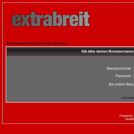
Das Extrabreit-Forum Foren-Übersicht
Gib bitte deinen Benutzername
Benutzername:
Passwort:
Bei jedem Besu
Ich habe
Powered by
Deutsc