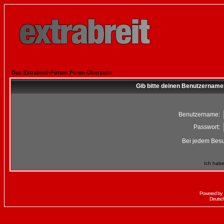
Das Extrabreit-Forum Foren-Übersicht
Gib bitte deinen Benutzername
Benutzername:
Passwort:
Bei jedem Besu
Ich habe
Powered by
Deutsc