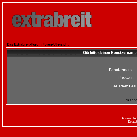
Das Extrabreit-Forum Foren-Übersicht
Gib bitte deinen Benutzername
Benutzername:
Passwort:
Bei jedem Besu
Ich habe
Powered by
Deutsc