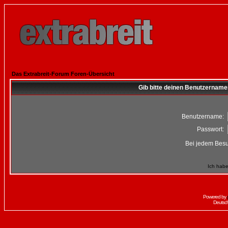
Das Extrabreit-Forum Foren-Übersicht
Gib bitte deinen Benutzername
Benutzername:
Passwort:
Bei jedem Besu
Ich habe
Powered by
Deutsc