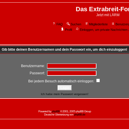
Das Extrabreit-F
Jetzt mit LÄRM
FAQ
Suchen
Mitgliederliste
Benutzer
Profil
Einloggen, um private Nachrichten 
Gib bitte deinen Benutzernamen und dein Passwort ein, um dich einzuloggen!
Benutzername:
Passwort:
Bei jedem Besuch automatisch einloggen:
Ich habe mein Passwort vergessen!
Powered by
phpBB
© 2001, 2005 phpBB Group
Deutsche Übersetzung von
phpBB.de