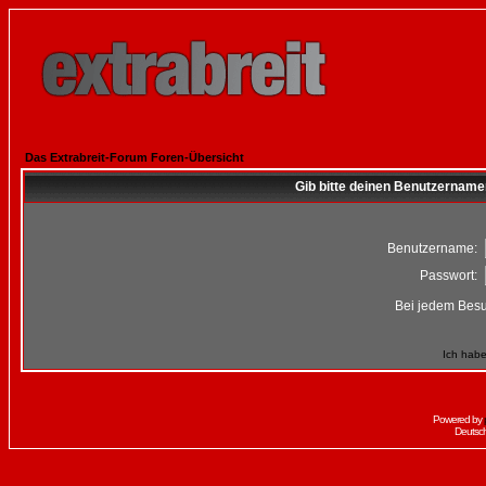
Das Extrabreit-Forum Foren-Übersicht
Gib bitte deinen Benutzername
Benutzername:
Passwort:
Bei jedem Besu
Ich habe
Powered by
Deutsc