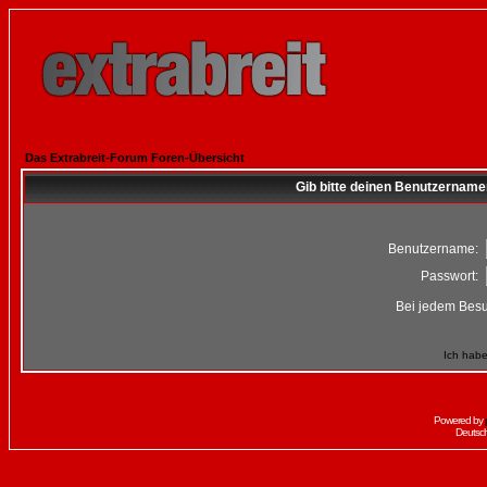
Das Extrabreit-Forum Foren-Übersicht
Gib bitte deinen Benutzername
Benutzername:
Passwort:
Bei jedem Besu
Ich habe
Powered by
Deutsc