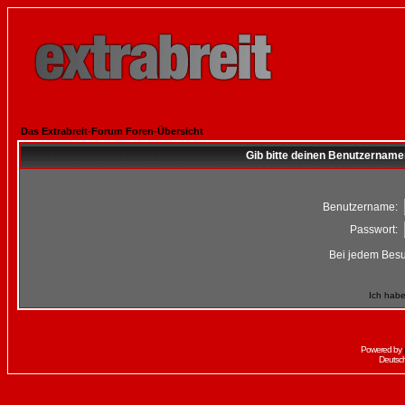
Das Extrabreit-Forum Foren-Übersicht
Gib bitte deinen Benutzername
Benutzername:
Passwort:
Bei jedem Besu
Ich habe
Powered by
Deutsc