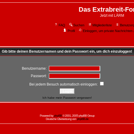
Das Extrabreit-F
Jetzt mit LÄRM
FAQ
Suchen
Mitgliederliste
Benutzer
Profil
Einloggen, um private Nachrichten 
Gib bitte deinen Benutzernamen und dein Passwort ein, um dich einzuloggen!
Benutzername:
Passwort:
Bei jedem Besuch automatisch einloggen:
Ich habe mein Passwort vergessen!
Powered by
phpBB
© 2001, 2005 phpBB Group
Deutsche Übersetzung von
phpBB.de