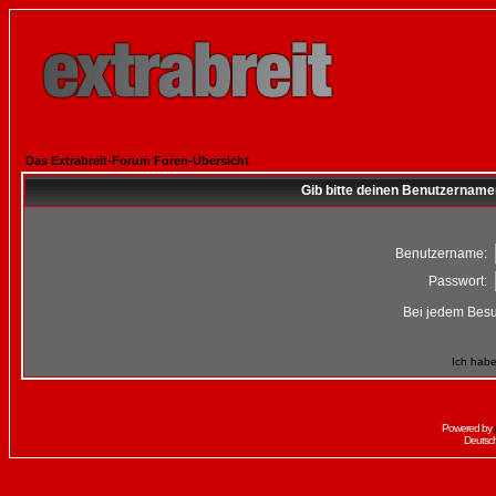
Das Extrabreit-Forum Foren-Übersicht
Gib bitte deinen Benutzername
Benutzername:
Passwort:
Bei jedem Besu
Ich habe
Powered by
Deutsc