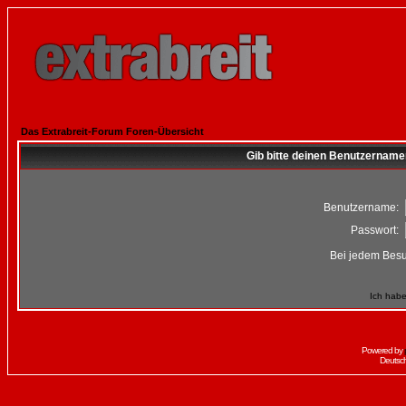
Das Extrabreit-Forum Foren-Übersicht
Gib bitte deinen Benutzername
Benutzername:
Passwort:
Bei jedem Besu
Ich habe
Powered by
Deutsc