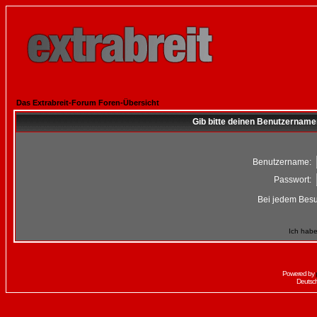
Das Extrabreit-Forum Foren-Übersicht
Gib bitte deinen Benutzername
Benutzername:
Passwort:
Bei jedem Besu
Ich habe
Powered by
Deutsc