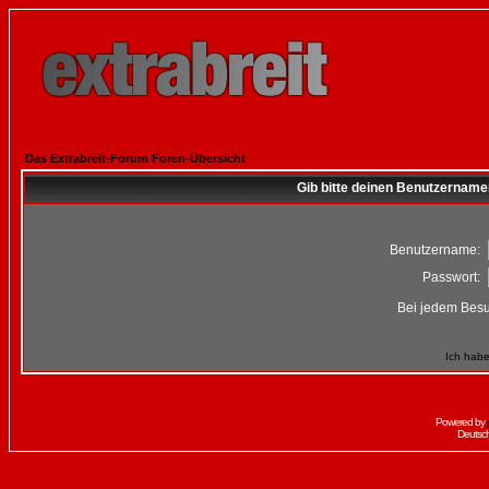
Das Extrabreit-Forum Foren-Übersicht
Gib bitte deinen Benutzername
Benutzername:
Passwort:
Bei jedem Besu
Ich habe
Powered by
Deutsc