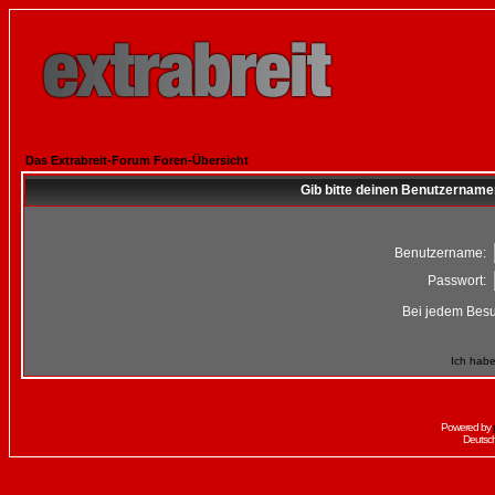
Das Extrabreit-Forum Foren-Übersicht
Gib bitte deinen Benutzername
Benutzername:
Passwort:
Bei jedem Besu
Ich habe
Powered by
Deutsc