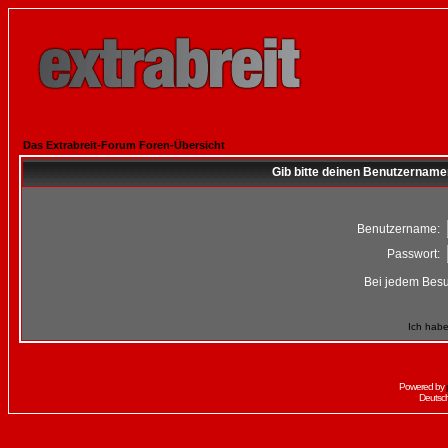
Das Extrabreit-Forum Foren-Übersicht
Gib bitte deinen Benutzername
Benutzername:
Passwort:
Bei jedem Besu
Ich habe
Powered by
Deutsc