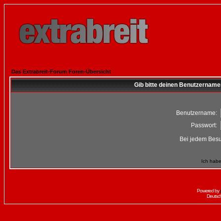
Das Extrabreit-Forum Foren-Übersicht
Gib bitte deinen Benutzername
Benutzername:
Passwort:
Bei jedem Besu
Ich habe
Powered by
Deutsc