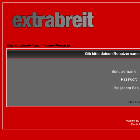
Das Extrabreit-Forum Foren-Übersicht
Gib bitte deinen Benutzername
Benutzername:
Passwort:
Bei jedem Besu
Ich habe
Powered by
Deutsc