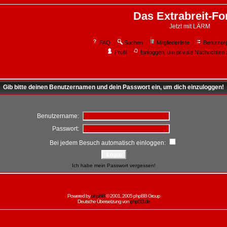
Das Extrabreit-F
Jetzt mit LÄRM
FAQ
Suchen
Mitgliederliste
Benutzer
Profil
Einloggen, um private Nachrichten 
Gib bitte deinen Benutzernamen und dein Passwort ein, um dich einzuloggen!
Benutzername:
Passwort:
Bei jedem Besuch automatisch einloggen:
Ich habe mein Passwort vergessen!
Powered by
phpBB
© 2001, 2005 phpBB Group
Deutsche Übersetzung von
phpBB.de