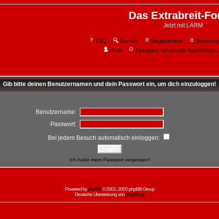
Das Extrabreit-F
Jetzt mit LÄRM
FAQ
Suchen
Mitgliederliste
Benutzer
Profil
Einloggen, um private Nachrichten 
Gib bitte deinen Benutzernamen und dein Passwort ein, um dich einzuloggen!
Benutzername:
Passwort:
Bei jedem Besuch automatisch einloggen:
Ich habe mein Passwort vergessen!
Powered by
phpBB
© 2001, 2005 phpBB Group
Deutsche Übersetzung von
phpBB.de