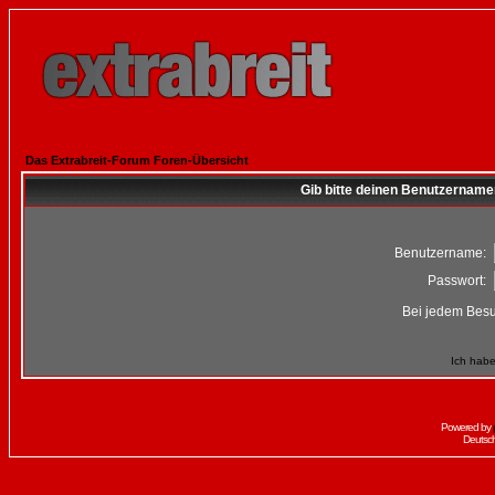
Das Extrabreit-Forum Foren-Übersicht
Gib bitte deinen Benutzername
Benutzername:
Passwort:
Bei jedem Besu
Ich habe
Powered by
Deutsc