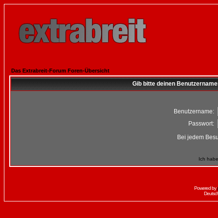
Das Extrabreit-Forum Foren-Übersicht
Gib bitte deinen Benutzername
Benutzername:
Passwort:
Bei jedem Besu
Ich habe
Powered by
Deutsc