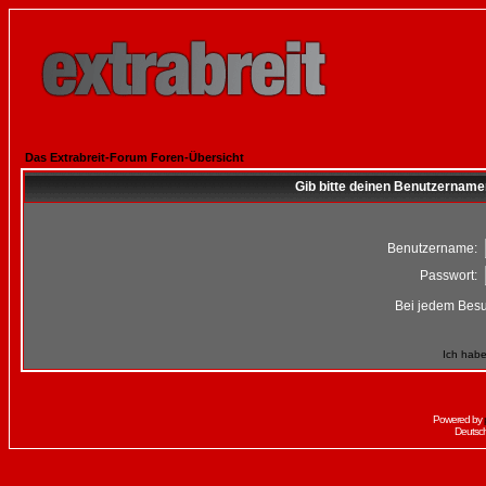
Das Extrabreit-Forum Foren-Übersicht
Gib bitte deinen Benutzername
Benutzername:
Passwort:
Bei jedem Besu
Ich habe
Powered by
Deutsc