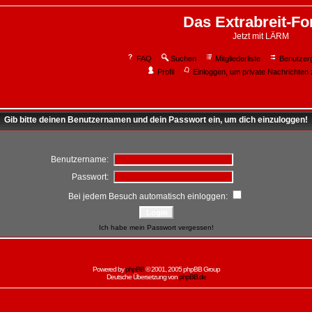
Das Extrabreit-F
Jetzt mit LÄRM
FAQ
Suchen
Mitgliederliste
Benutzer
Profil
Einloggen, um private Nachrichten 
Gib bitte deinen Benutzernamen und dein Passwort ein, um dich einzuloggen!
Benutzername:
Passwort:
Bei jedem Besuch automatisch einloggen:
Ich habe mein Passwort vergessen!
Powered by
phpBB
© 2001, 2005 phpBB Group
Deutsche Übersetzung von
phpBB.de