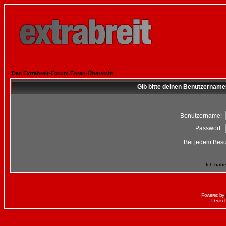
Das Extrabreit-Forum Foren-Übersicht
Gib bitte deinen Benutzername
Benutzername:
Passwort:
Bei jedem Besu
Ich habe
Powered by
Deutsc