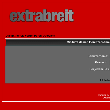
Das Extrabreit-Forum Foren-Übersicht
Gib bitte deinen Benutzername
Benutzername:
Passwort:
Bei jedem Besu
Ich habe
Powered by
Deutsc