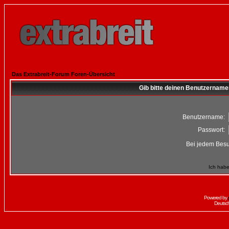
Das Extrabreit-Forum Foren-Übersicht
Gib bitte deinen Benutzername
Benutzername:
Passwort:
Bei jedem Besu
Ich habe
Powered by
Deutsc