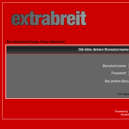
Das Extrabreit-Forum Foren-Übersicht
Gib bitte deinen Benutzername
Benutzername:
Passwort:
Bei jedem Besu
Ich habe
Powered by
Deutsc