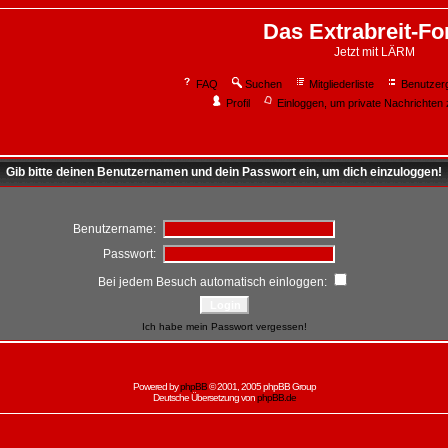
Das Extrabreit-F
Jetzt mit LÄRM
FAQ
Suchen
Mitgliederliste
Benutzer
Profil
Einloggen, um private Nachrichten 
Gib bitte deinen Benutzernamen und dein Passwort ein, um dich einzuloggen!
Benutzername:
Passwort:
Bei jedem Besuch automatisch einloggen:
Ich habe mein Passwort vergessen!
Powered by
phpBB
© 2001, 2005 phpBB Group
Deutsche Übersetzung von
phpBB.de