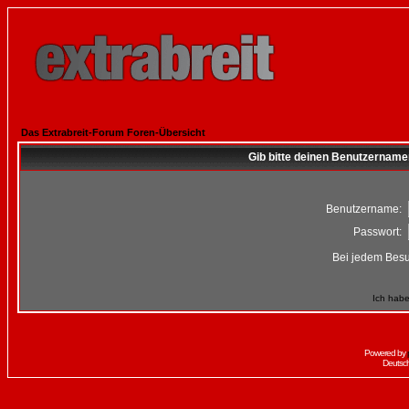
Das Extrabreit-Forum Foren-Übersicht
Gib bitte deinen Benutzername
Benutzername:
Passwort:
Bei jedem Besu
Ich habe
Powered by
Deutsc