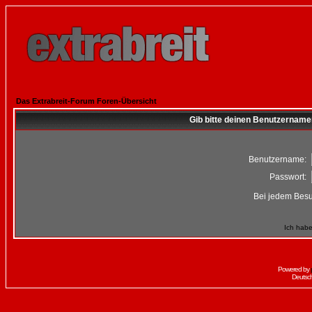
Das Extrabreit-Forum Foren-Übersicht
Gib bitte deinen Benutzername
Benutzername:
Passwort:
Bei jedem Besu
Ich habe
Powered by
Deutsc