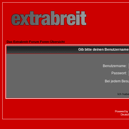
Das Extrabreit-Forum Foren-Übersicht
Gib bitte deinen Benutzername
Benutzername:
Passwort:
Bei jedem Besu
Ich habe
Powered by
Deutsc