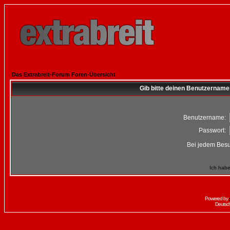
Das Extrabreit-Forum Foren-Übersicht
Gib bitte deinen Benutzername
Benutzername:
Passwort:
Bei jedem Besu
Ich habe
Powered by
Deutsc