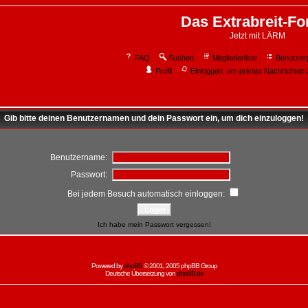
Das Extrabreit-F
Jetzt mit LÄRM
FAQ
Suchen
Mitgliederliste
Benutzer
Profil
Einloggen, um private Nachrichten 
Gib bitte deinen Benutzernamen und dein Passwort ein, um dich einzuloggen!
Benutzername:
Passwort:
Bei jedem Besuch automatisch einloggen:
Ich habe mein Passwort vergessen!
Powered by
phpBB
© 2001, 2005 phpBB Group
Deutsche Übersetzung von
phpBB.de