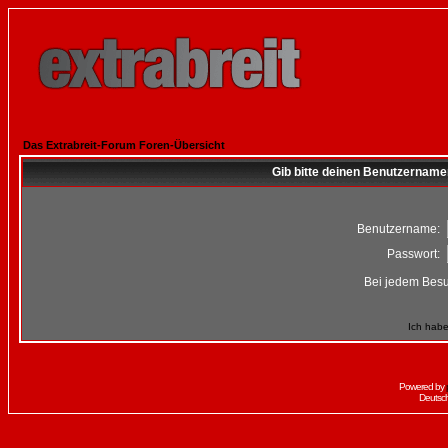
Das Extrabreit-Forum Foren-Übersicht
Gib bitte deinen Benutzername
Benutzername:
Passwort:
Bei jedem Besu
Ich habe
Powered by
Deutsc